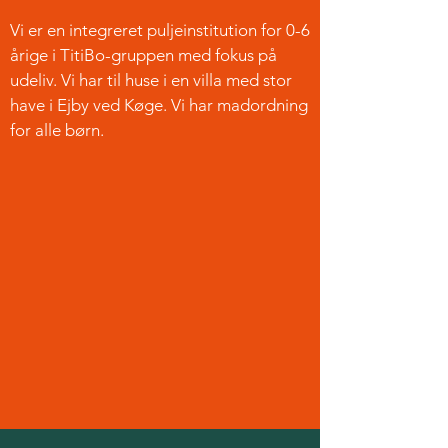
Vi er en integreret puljeinstitution for 0-6
årige i TitiBo-gruppen med fokus på
udeliv. Vi har til huse i en villa med stor
have i Ejby ved Køge. Vi har madordning
for alle børn.