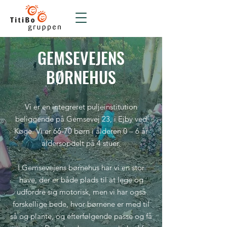
GEMSEVEJENS
BØRNEHUS
Vi er en integreret puljeinstitution
beliggende på Gemsevej 23, i Ejby ved
Køge. Vi er 66-70 børn i alderen 0 – 6 år
aldersopdelt på 4 stuer.
I Gemsevejens børnehus har vi en stor
have, der er både plads til at lege og
udfordre sig motorisk, men vi har også
forskellige bede, hvor børnene er med til
så og plante, og efterfølgende passe og få