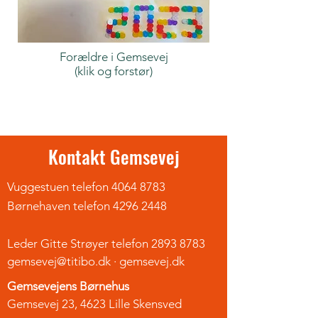
Forældre i Gemsevej
(klik og forstør)
Kontakt Gemsevej
Vuggestuen telefon
4064 8783
Børnehaven telefon
4296 2448
Leder Gitte Strøyer telefon
2893 8783
gemsevej@titibo.dk
· gemsevej.dk
Gemsevejens Børnehus
Gemsevej 23, 4623 Lille Skensved