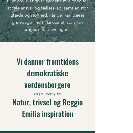
til at gro. Det giver børnene mulighed for
at føle ansvar og fællesskab, samt en stor
glæde og stolthed, når der kan bæres
grøntsager ind til køkkenet, som kan
bruges i madlavningen.
Vi danner fremtidens
demokratiske
verdensborgere
og vi vægter
Natur, trivsel og Reggio
Emilia inspiration