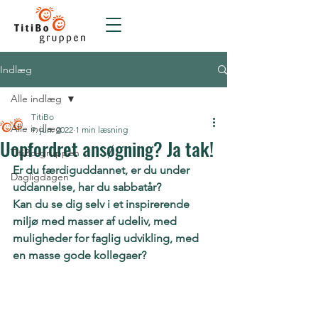
Indlæg
Alle indlæg
TitiBo
Alle indlæg
9. jun. 2022
1 min læsning
Uopfordret ansøgning? Ja tak!
TitiBo-gruppen
Er du færdiguddannet, er du under 
Dagligdagen
uddannelse, har du sabbatår?
Kan du se dig selv i et inspirerende 
miljø med masser af udeliv, med 
muligheder for faglig udvikling, med 
en masse gode kollegaer?