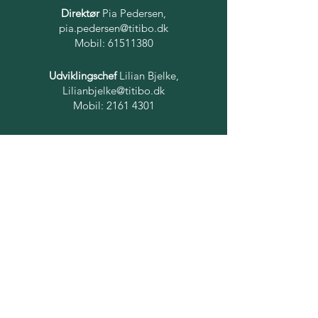
Direktør
Pia Pedersen,
pia.pedersen@titibo.dk
Mobil:
61511380
Udviklingschef
Lilian Bjelke,
Lilianbjelke@titibo.dk
Mobil:
2161 4301
TitiBo-gruppen er et
arbejdsfællesskab af fem sjællandske
daginstitutioner. Vores børnehuse er
forskellige, men vi har fælles værdier
og mission og administration, et tæt
samarbejde i ledergruppen og mange
fælles faglige aktiviteter. TitiBo-
gruppen er ejet af TitiBo-fonden.
TitiBo-gruppen er ejet af TitiBo-